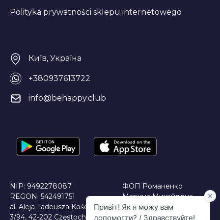
Polityka prywatności sklepu internetowego
Київ, Україна
+380937613722
info@behappy.club
NIP: 9492278087
ФОП Романенко
REGON: 542491751
Марина Михайлівна
al. Aleja Tadeusza Kościuszki
JDG Maryna Romanenko
3/94, 42-202 Częstochowa,