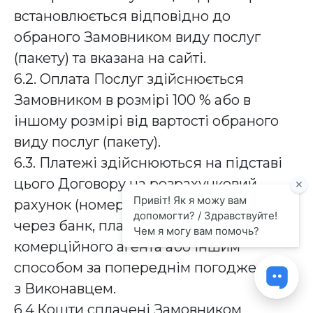
встановлюється відповідно до
обраного Замовником виду послуг
(пакету) та вказана на сайті.
6.2. Оплата Послуг здійснюється
Замовником в розмірі 100 % або в
іншому розмірі від вартості обраного
виду послуг (пакету).
6.3. Платежі здійснюються на підставі
цього Договору на розрахунковий
рахунок (номер картки) Виконавця
через банк, платіжні термінали,
комерційного агента або іншим
способом за попереднім погодженням
з Виконавцем.
6.4.Кошти сплачені Замовником