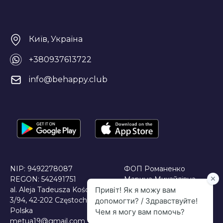
Київ, Україна
+380937613722
info@behappy.club
NIP: 9492278087
ФОП Романенко
REGON: 542491751
Марина Михайлівна
al. Aleja Tadeusza Kościuszki
JDG Maryna Romanenko
3/94, 42-202 Częstochowa,
Polska
metua19@gmail.com