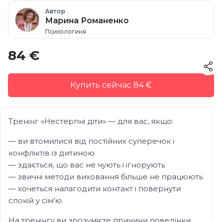
Автор
Марина Романенко
Психологиня
84 €
Купить сейчас 84 €
Тренінг «Нестерпні діти» — для вас, якщо:
— ви втомилися від постійних суперечок і
конфліктів із дитиною
— здається, що вас не чують і ігнорують
— звичні методи виховання більше не працюють
— хочеться налагодити контакт і повернути
спокій у сім’ю
На тренінгу ви зрозумієте причини поведінки