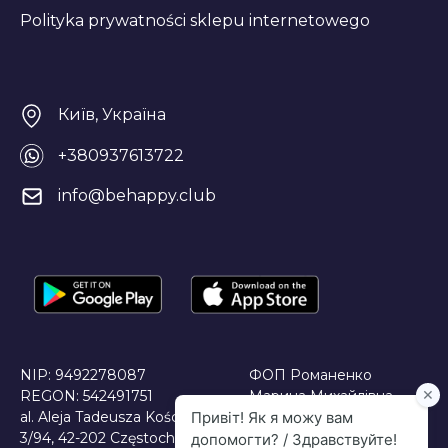
Polityka prywatności sklepu internetowego
Київ, Україна
+380937613722
info@behappy.club
NIP: 9492278087
ФОП Романенко
REGON: 542491751
Марина Михайлівна
al. Aleja Tadeusza Kościuszki
JDG Maryna Romanenko
3/94, 42-202 Częstochowa,