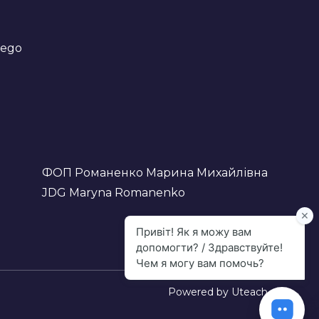
wego
ФОП Романенко Марина Михайлівна
JDG Maryna Romanenko
Powered by
Uteach