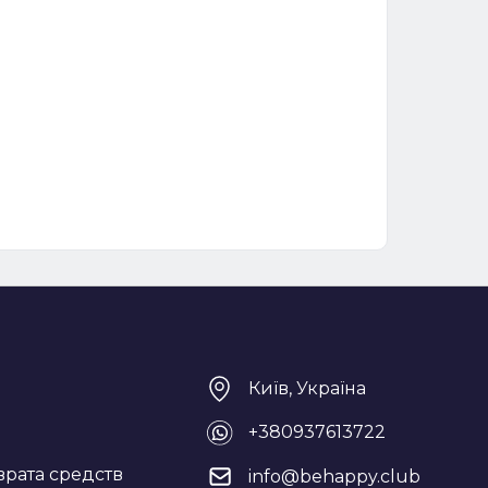
Київ, Україна
+380937613722
врата средств
info@behappy.club